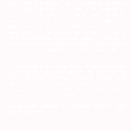
Stap in een rollercoaster ride die je mee terug neemt
naar de beste tijd van je leven, die je laat losgaan op
de hits van nu en je alvast introduceert aan de knallers
van de toekomst. De perfecte mash-up van
goud en
fout
, underground sounds, dikke beats en mega
meezingers in combinatie met een bonte verzameling
aan opblaasbeesten, crowdsurfs, sitdowns, wheppa’s,
polonaises en confettikanonnen laat je geen seconde
stilstaan en ongecontroleerd glimlachen van begin tot
eind.
Zijn wereldberuchte “Gas op die lollie” zette elk feestje
op z’n kop en opende de deuren voor hitsingles als
“Weekend” ft. Kraantje Pappie, “Duizend Nachten” met
Jebroer, Mafe & Cartiez, “Feesttent remix” voor
Kraantje Pappie en z’n rework van “Turn the Tide” in
samenwerking met Dutch Movement.
FeestDJRuud welkom op Festival TOF in zaal
GoedFoutFeestje.