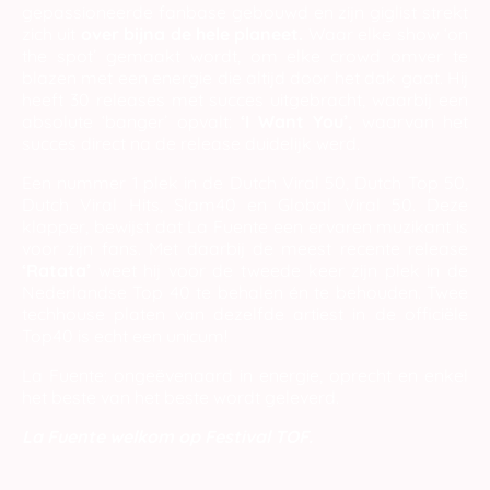
gepassioneerde fanbase gebouwd en zijn giglist strekt
zich uit
over bijna de hele planeet.
Waar elke show ‘on
the spot’ gemaakt wordt, om elke crowd omver te
blazen met een energie die altijd door het dak gaat. Hij
heeft 30 releases met succes uitgebracht, waarbij een
absolute ‘banger’ opvalt:
‘I Want You’,
waarvan het
succes direct na de release duidelijk werd.
Een nummer 1 plek in de Dutch Viral 50, Dutch Top 50,
Dutch Viral Hits, Slam40 en Global Viral 50. Deze
klapper, bewijst dat La Fuente een ervaren muzikant is
voor zijn fans. Met daarbij de meest recente release
‘Ratata’
weet hij voor de tweede keer zijn plek in de
Nederlandse Top 40 te behalen én te behouden. Twee
techhouse platen van dezelfde artiest in de officiële
Top40 is echt een unicum!
La Fuente: ongeëvenaard in energie, oprecht en enkel
het beste van het beste wordt geleverd.
La Fuente welkom op Festival TOF.