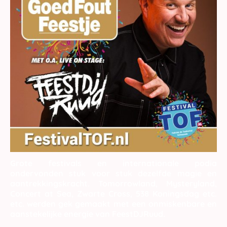
Grote festivals en internationale podia
ondervonden stuk voor stuk dezelfde magie en
aantrekkingskracht. Tomorrowland, Mysteryland,
Concert at Sea, Zwarte Cross, 538 Koningsdag etc.
etc. werden gek gemaakt met een onmiskenbare en
aanstekelijke energie van FeestDJRuud.