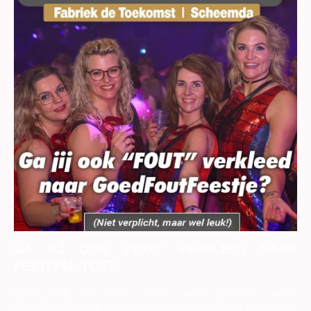
GA JIJ OOK
'FOUT'
VERKLEED NAAR
FESTIVAL TOF?
Wat trek je aan naar een Festival waar
GoedFoutFeestje een onderdeel van is?
Het antwoord