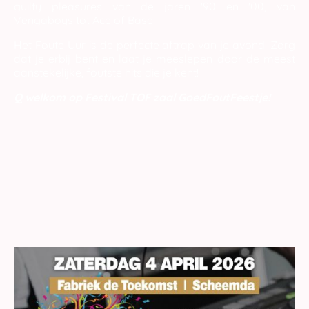
guilty pleasures van de jaren '90 en '00, van
Vengaboys tot Ace of Base.
Het Foute Uur is de perfecte aftrap van je avond. Zorg
dat je erbij bent en laat je meeslepen door de meest
aanstekelijke, foutste hits die je kent!
Q welkom op Festival TOF zaal GoedFoutFeestje!