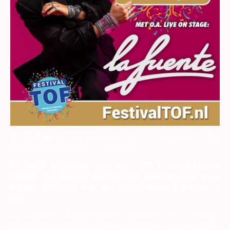
DJ La Fuente
a.k.a. Job Smeltzer is een Techhouse DJ,
geboren en getogen in Eindhoven.
Hij heeft afgelopen jaar o.a. 538 Koningsdag en
recent 3FM Serious Request op spectaculaire wijze
mogen afsluiten met een ongeëvenaard energieke
gig!
Na meer dan 15 jaar aan het vermaken van nationale
en internationale podia, heeft La Fuente aan een brede,