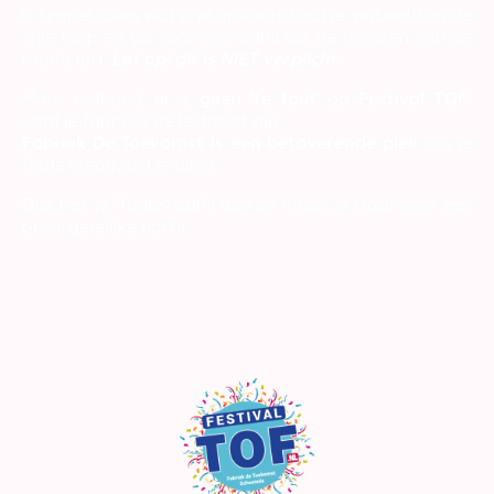
is simpel:
alles wat in je opkomt!
Laat je verbeelding de
vrije loop en ga voor een outfit die de grenzen van de
mode tart.
Let op! dit is
NIET
verplicht.
Maar onthoud, er is
geen 'te fout'
op
Festival TOF.
Laat je fantasie de leidraad zijn.
Fabriek De Toekomst is een betoverende plek
om je
foute creativiteit te uiten.
Dus trek je "foute" outfit aan en maak je klaar voor een
onvergetelijke nacht.