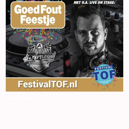
DJ ARNOUD
(tevens producer) heeft ondertussen al op
vele feesten (Gezellig!, Oktoberfesten, Het Foute
MuziekFeest XXL etc. etc.) van ons gestaan en menig
zaal -/tent op de kop gezet. We mogen hem
langzamerhand wel onze 'HuisDJ' noemen! Als
winnaar, 3x zelfs, van de Party Award komt DJ Arnoud