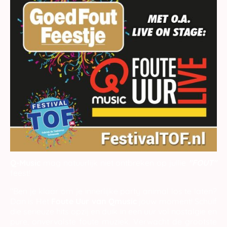
Q-Music
mag natuurlijk niet ontbreken op jullie
"FOUT"
feest!
"Ben je klaar om je innerlijke party animal los te laten?
Dan is Het
Foute Uur van Qmusic
jouw moment! Schuif
die serieuze hits opzij en duik in een uur vol nostalgie en
pure, onvervalste foute muziek. Verwacht de grootste