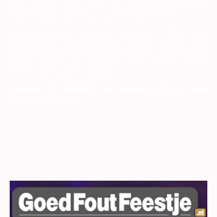
naar Festival TOF om in de zaal GoedFoutFeestje
"foute muziek" uit de speakers te laten knallen!
Discoklassiekers, Happy Hardcore, R&B een
verdwaalde Nederlandstalige plaat kortom alle
muziekstijlen uit de 90's, 00's 10's en NU. Als het maar
"FOUT" is komt het allemaal voorbij tijdens Festival
TOF in zaal GoedFoutFeestje.
Welkom DJ ARNOUD op Festival TOF in zaal
GoedFoutFeestje!